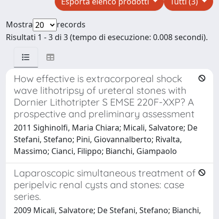
Esporta elenco prodotti
Tutti (3)
Mostra
records
Risultati 1 - 3 di 3 (tempo di esecuzione: 0.008 secondi).
How effective is extracorporeal shock
wave lithotripsy of ureteral stones with
Dornier Lithotripter S EMSE 220F-XXP? A
prospective and preliminary assessment
2011 Sighinolfi, Maria Chiara; Micali, Salvatore; De
Stefani, Stefano; Pini, Giovannalberto; Rivalta,
Massimo; Cianci, Filippo; Bianchi, Giampaolo
Laparoscopic simultaneous treatment of
peripelvic renal cysts and stones: case
series.
2009 Micali, Salvatore; De Stefani, Stefano; Bianchi,