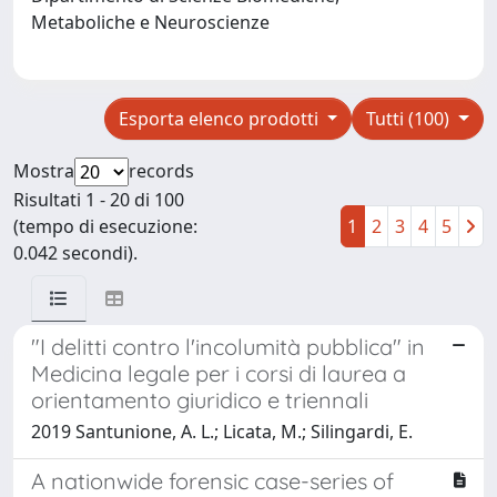
Metaboliche e Neuroscienze
Esporta elenco prodotti
Tutti (100)
Mostra
records
Risultati 1 - 20 di 100
(tempo di esecuzione:
1
2
3
4
5
0.042 secondi).
"I delitti contro l'incolumità pubblica" in
Medicina legale per i corsi di laurea a
orientamento giuridico e triennali
2019 Santunione, A. L.; Licata, M.; Silingardi, E.
A nationwide forensic case-series of