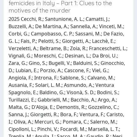
femicides in Italy – Part 1: Clues to the
motives of the murder
2025 Cecchi, R.; Santunione, A. L.; Camatti, J.;
Buzzelli, A.; De Martina, A.; Sannella, A.; Vinceti, M.;
Corbi, G.; Campobasso, C. P.; Sassani, M.; De Fazio,
G. L.; Fais, P.; Pelotti, S.; Giorgetti, A.; Lacchè, E.;
Verzeletti, A.; Beltrame, B.; Zoia, R.; Franceschetti, L.;
Vignali, G.; Moreschi, C.; Desinan, L.; Da Broi, U.;
Zara, G.; Gino, S.; Bugelli, V.; Balduini, S.; Ginocchio,
D.; Lubian, E.; Porzio, A.; Cascone, F.; Viel, G.;
Angiola, F.; Introna, F.; Sablone, S.; Calvano, M.;
Ausania, F.; Solari, L. M.; Asmundo, A.; Ventura
Spagnolo, E.; Baldino, G.; Visonà, S. D.; Bodini, S.;
Turillazzi, E.; Gabbrielli, M.; Bacchio, A.; Argo, A.;
Malta, G.; D'Aloja, E.; Demontis, R.; Gozzelino, C.;
Sanna, J.; Giorgetti, R.; Bora, F.; Ventura, F.; Caristo,
I.; Oliva, A.; Mercuri, G.; Pomara, C.; Salerno, M.;
Cipolloni, L.; Pinchi, V.; Focardi, M.; Marsella, L. T.;
Treglia, M.; Aquila, I.; Sacco, M. A.; Gaudio, R.; Neri,