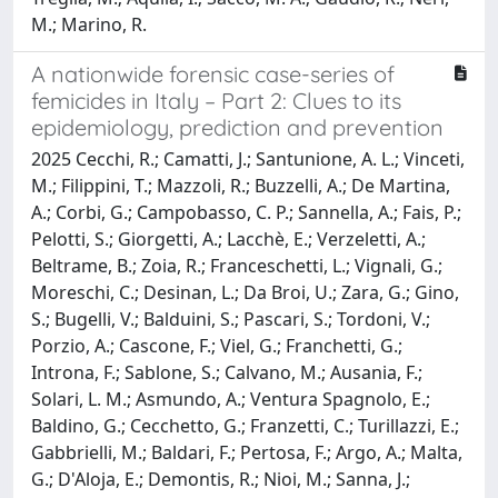
M.; Marino, R.
A nationwide forensic case-series of
femicides in Italy – Part 2: Clues to its
epidemiology, prediction and prevention
2025 Cecchi, R.; Camatti, J.; Santunione, A. L.; Vinceti,
M.; Filippini, T.; Mazzoli, R.; Buzzelli, A.; De Martina,
A.; Corbi, G.; Campobasso, C. P.; Sannella, A.; Fais, P.;
Pelotti, S.; Giorgetti, A.; Lacchè, E.; Verzeletti, A.;
Beltrame, B.; Zoia, R.; Franceschetti, L.; Vignali, G.;
Moreschi, C.; Desinan, L.; Da Broi, U.; Zara, G.; Gino,
S.; Bugelli, V.; Balduini, S.; Pascari, S.; Tordoni, V.;
Porzio, A.; Cascone, F.; Viel, G.; Franchetti, G.;
Introna, F.; Sablone, S.; Calvano, M.; Ausania, F.;
Solari, L. M.; Asmundo, A.; Ventura Spagnolo, E.;
Baldino, G.; Cecchetto, G.; Franzetti, C.; Turillazzi, E.;
Gabbrielli, M.; Baldari, F.; Pertosa, F.; Argo, A.; Malta,
G.; D'Aloja, E.; Demontis, R.; Nioi, M.; Sanna, J.;