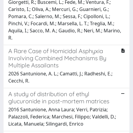
Giorgetti, R.; Buscemi, L.; Fede, M.; Ventura, F.;
Caristo, I.; Oliva, A.; Mercuri, G.; Guarnieri, G.;
Pomara, C.; Salerno, M.; Sessa, F.; Cipolloni, L.;
Pinchi, V.; Focardi, M.; Marsella, L. T.; Treglia, M.;
Aquila, I.; Sacco, M. A.; Gaudio, R.; Neri, M.; Marino,
R.
A Rare Case of Homicidal Asphyxia
Involving Combined Mechanisms By
Multiple Assailants
2026 Santunione, A. L.; Camatti, J.; Radheshi, E.;
Cecchi, R.
A study of distribution of ethyl
glucuronide in post-mortem matrices
2016 Santunione, Anna Laura; Verri, Patrizia;
Palazzoli, Federica; Marchesi, Filippo; Valdelli, D.;
Licata, Manuela; Silingardi, Enrico