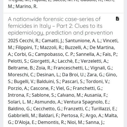
M.; Marino, R.
A nationwide forensic case-series of
femicides in Italy – Part 2: Clues to its
epidemiology, prediction and prevention
2025 Cecchi, R.; Camatti, J.; Santunione, A. L.; Vinceti,
M.; Filippini, T.; Mazzoli, R.; Buzzelli, A.; De Martina,
A.; Corbi, G.; Campobasso, C. P.; Sannella, A.; Fais, P.;
Pelotti, S.; Giorgetti, A.; Lacchè, E.; Verzeletti, A.;
Beltrame, B.; Zoia, R.; Franceschetti, L.; Vignali, G.;
Moreschi, C.; Desinan, L.; Da Broi, U.; Zara, G.; Gino,
S.; Bugelli, V.; Balduini, S.; Pascari, S.; Tordoni, V.;
Porzio, A.; Cascone, F.; Viel, G.; Franchetti, G.;
Introna, F.; Sablone, S.; Calvano, M.; Ausania, F.;
Solari, L. M.; Asmundo, A.; Ventura Spagnolo, E.;
Baldino, G.; Cecchetto, G.; Franzetti, C.; Turillazzi, E.;
Gabbrielli, M.; Baldari, F.; Pertosa, F.; Argo, A.; Malta,
G.; D'Aloja, E.; Demontis, R.; Nioi, M.; Sanna, J.;