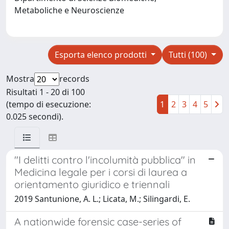
Metaboliche e Neuroscienze
Esporta elenco prodotti
Tutti (100)
Mostra
records
Risultati 1 - 20 di 100
(tempo di esecuzione:
1
2
3
4
5
0.025 secondi).
"I delitti contro l'incolumità pubblica" in
Medicina legale per i corsi di laurea a
orientamento giuridico e triennali
2019 Santunione, A. L.; Licata, M.; Silingardi, E.
A nationwide forensic case-series of