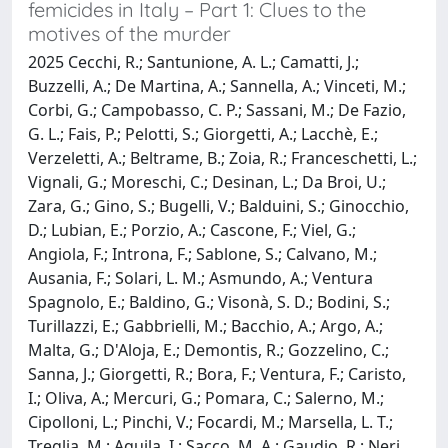
femicides in Italy – Part 1: Clues to the
motives of the murder
2025 Cecchi, R.; Santunione, A. L.; Camatti, J.;
Buzzelli, A.; De Martina, A.; Sannella, A.; Vinceti, M.;
Corbi, G.; Campobasso, C. P.; Sassani, M.; De Fazio,
G. L.; Fais, P.; Pelotti, S.; Giorgetti, A.; Lacchè, E.;
Verzeletti, A.; Beltrame, B.; Zoia, R.; Franceschetti, L.;
Vignali, G.; Moreschi, C.; Desinan, L.; Da Broi, U.;
Zara, G.; Gino, S.; Bugelli, V.; Balduini, S.; Ginocchio,
D.; Lubian, E.; Porzio, A.; Cascone, F.; Viel, G.;
Angiola, F.; Introna, F.; Sablone, S.; Calvano, M.;
Ausania, F.; Solari, L. M.; Asmundo, A.; Ventura
Spagnolo, E.; Baldino, G.; Visonà, S. D.; Bodini, S.;
Turillazzi, E.; Gabbrielli, M.; Bacchio, A.; Argo, A.;
Malta, G.; D'Aloja, E.; Demontis, R.; Gozzelino, C.;
Sanna, J.; Giorgetti, R.; Bora, F.; Ventura, F.; Caristo,
I.; Oliva, A.; Mercuri, G.; Pomara, C.; Salerno, M.;
Cipolloni, L.; Pinchi, V.; Focardi, M.; Marsella, L. T.;
Treglia, M.; Aquila, I.; Sacco, M. A.; Gaudio, R.; Neri,