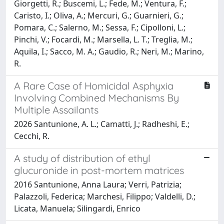
Giorgetti, R.; Buscemi, L.; Fede, M.; Ventura, F.;
Caristo, I.; Oliva, A.; Mercuri, G.; Guarnieri, G.;
Pomara, C.; Salerno, M.; Sessa, F.; Cipolloni, L.;
Pinchi, V.; Focardi, M.; Marsella, L. T.; Treglia, M.;
Aquila, I.; Sacco, M. A.; Gaudio, R.; Neri, M.; Marino,
R.
A Rare Case of Homicidal Asphyxia
Involving Combined Mechanisms By
Multiple Assailants
2026 Santunione, A. L.; Camatti, J.; Radheshi, E.;
Cecchi, R.
A study of distribution of ethyl
glucuronide in post-mortem matrices
2016 Santunione, Anna Laura; Verri, Patrizia;
Palazzoli, Federica; Marchesi, Filippo; Valdelli, D.;
Licata, Manuela; Silingardi, Enrico