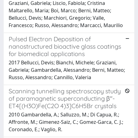
Graziani, Gabriela; Liscio, Fabiola; Cristina
Maltarello, Maria; Boi, Marco; Berni, Matteo;
Bellucci, Devis; Marchiori, Gregorio; Valle,
Francesco; Russo, Alessandro; Marcacci, Maurilio
Pulsed Electron Deposition of
nanostructured bioactive glass coatings
for biomedical applications
2017 Bellucci, Devis; Bianchi, Michele; Graziani,
Gabriela; Gambardella, Alessandro; Berni, Matteo;
Russo, Alessandro; Cannillo, Valeria
Scanning tunnelling spectroscopy study
of paramagnetic superconducting β′′-
ET4[(H3O)Fe(C2O 4)3]C6H5Br crystals
2010 Gambardella, A.; Salluzzo, M.; Di Capua, R.;
Affronte, M.; Gimenez-Saiz, C.; Gomez-Garca, C. J.;
Coronado, E.; Vaglio, R.