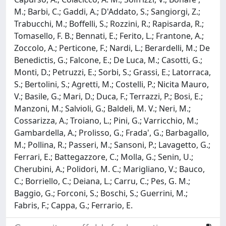
M.; Barbi, C.; Gaddi, A.; D'Addato, S.; Sangiorgi, Z.;
Trabucchi, M.; Boffelli, S.; Rozzini, R.; Rapisarda, R.;
Tomasello, F. B.; Bennati, E.; Ferito, L.; Frantone, A.;
Zoccolo, A.; Perticone, F.; Nardi, L.; Berardelli, M.; De
Benedictis, G.; Falcone, E.; De Luca, M.; Casotti, G.;
Monti, D.; Petruzzi, E.; Sorbi, S.; Grassi, E.; Latorraca,
S.; Bertolini, S.; Agretti, M.; Costelli, P.; Nicita Mauro,
V.; Basile, G.; Mari, D.; Duca, F.; Terrazzi, P.; Bosi, E.;
Manzoni, M.; Salvioli, G.; Baldeli, M. V.; Neri, M.;
Cossarizza, A.; Troiano, L.; Pini, G.; Varricchio, M.;
Gambardella, A.; Prolisso, G.; Frada', G.; Barbagallo,
M.; Pollina, R.; Passeri, M.; Sansoni, P.; Lavagetto, G.;
Ferrari, E.; Battegazzore, C.; Molla, G.; Senin, U.;
Cherubini, A.; Polidori, M. C.; Marigliano, V.; Bauco,
C.; Borriello, C.; Deiana, L.; Carru, C.; Pes, G. M.;
Baggio, G.; Forconi, S.; Boschi, S.; Guerrini, M.;
Fabris, F.; Cappa, G.; Ferrario, E.