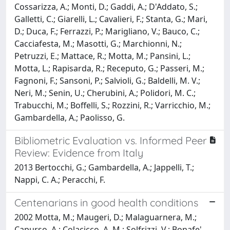
Cossarizza, A.; Monti, D.; Gaddi, A.; D'Addato, S.;
Galletti, C.; Giarelli, L.; Cavalieri, F.; Stanta, G.; Mari,
D.; Duca, F.; Ferrazzi, P.; Marigliano, V.; Bauco, C.;
Cacciafesta, M.; Masotti, G.; Marchionni, N.;
Petruzzi, E.; Mattace, R.; Motta, M.; Pansini, L.;
Motta, L.; Rapisarda, R.; Receputo, G.; Passeri, M.;
Fagnoni, F.; Sansoni, P.; Salvioli, G.; Baldelli, M. V.;
Neri, M.; Senin, U.; Cherubini, A.; Polidori, M. C.;
Trabucchi, M.; Boffelli, S.; Rozzini, R.; Varricchio, M.;
Gambardella, A.; Paolisso, G.
Bibliometric Evaluation vs. Informed Peer
Review: Evidence from Italy
2013 Bertocchi, G.; Gambardella, A.; Jappelli, T.;
Nappi, C. A.; Peracchi, F.
Centenarians in good health conditions
2002 Motta, M.; Maugeri, D.; Malaguarnera, M.;
Capurso, A.; Colacicco, A. M.; Solfrizzi, V.; Bonafe',