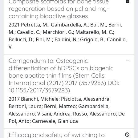
Composite scaffolds for bone tissue
regeneration based on pcl and mg-
containing bioactive glasses
2021 Petretta, M.; Gambardella, A.; Boi, M.; Berni,
M.; Cavallo, C.; Marchiori, G.; Maltarello, M. C.;
Bellucci, D.; Fini, M.; Baldini, N.; Grigolo, B.; Cannillo,
V.
Corrigendum to: Osteogenic
differentiation of hDPSCs on biogenic
bone apatite thin films (Stem Cells
International (2017) 2017 (3579283) DOI:
10.1155/2017/3579283)
2017 Bianchi, Michele; Pisciotta, Alessandra;
Bertoni, Laura; Berni, Matteo; Gambardella,
Alessandro; Visani, Andrea; Russo, Alessandro; De
Pol, Anto; Carnevale, Gianluca
Efficacy and safety of switching to