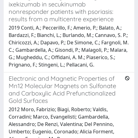
ixekizumab in secukinumab
nonresponder patients with psoriasis:
results from a multicentre experience
2019 Conti, A.; Peccerillo, F.; Amerio, P.; Balato, A.;
Bardazzi, F.; Bianchi, L.; Burlando, M.; Cannavo, S. P.;
Chiricozzi, A.; Dapavo, P.; De Simone, C.; Fargnoli, M.
C.; Gambardella, A.; Gisondi, P.; Malagoli, P.; Malara,
G.; Mugheddu, C.; Offidani, A. M.; Piaserico, S.;
Prignano, F.; Stingeni, L.; Pellacani, G.
Electronic and Magnetic Properties of
Mn12 Molecular Magnets on Sulfonate
and Carboxylic Acid Prefunctionalized
Gold Surfaces
2012 Moro, Fabrizio; Biagi, Roberto; Valdis,
Corradini; Marco, Evangelisti; Gambardella,
Alessandro; De Renzi, Valentina; Del Pennino,
Umberto; Eugenio, Coronado; Alicia Forment,