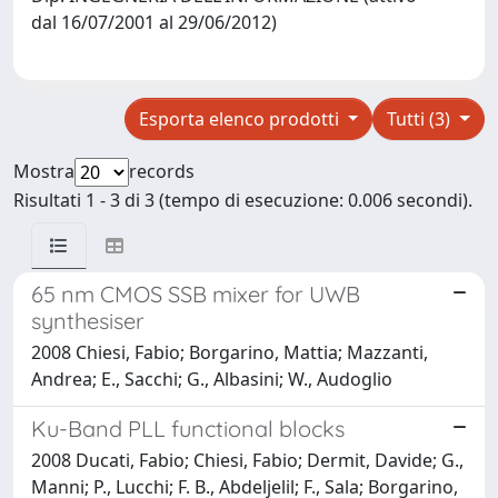
dal 16/07/2001 al 29/06/2012)
Esporta elenco prodotti
Tutti (3)
Mostra
records
Risultati 1 - 3 di 3 (tempo di esecuzione: 0.006 secondi).
65 nm CMOS SSB mixer for UWB
synthesiser
2008 Chiesi, Fabio; Borgarino, Mattia; Mazzanti,
Andrea; E., Sacchi; G., Albasini; W., Audoglio
Ku-Band PLL functional blocks
2008 Ducati, Fabio; Chiesi, Fabio; Dermit, Davide; G.,
Manni; P., Lucchi; F. B., Abdeljelil; F., Sala; Borgarino,