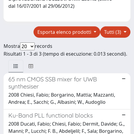
dal 16/07/2001 al 29/06/2012)
Esporta elenco prodotti
Tutti (3)
Mostra
records
Risultati 1 - 3 di 3 (tempo di esecuzione: 0.013 secondi).
65 nm CMOS SSB mixer for UWB
synthesiser
2008 Chiesi, Fabio; Borgarino, Mattia; Mazzanti,
Andrea; E., Sacchi; G., Albasini; W., Audoglio
Ku-Band PLL functional blocks
2008 Ducati, Fabio; Chiesi, Fabio; Dermit, Davide; G.,
Manni; P., Lucchi; F. B., Abdeljelil; F., Sala; Borgarino,