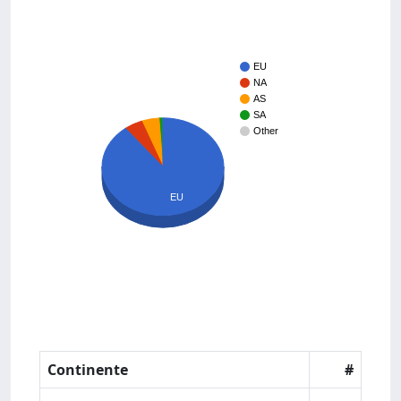
EU
NA
AS
SA
Other
EU
Continente
#