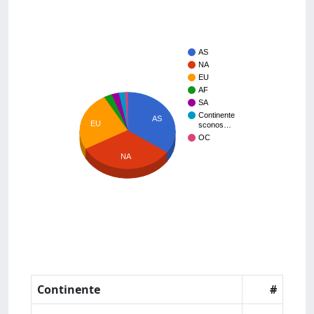
AS
NA
EU
AF
SA
Continente
AS
EU
sconos…
OC
NA
Continente
#