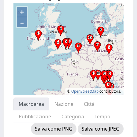
+
–
©
OpenStreetMap
contributors.
Macroarea
Nazione
Città
Pubblicazione
Categoria
Tempo
Salva come PNG
Salva come JPEG