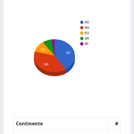
AS
NA
EU
SA
AF
EU
AS
NA
Continente
#