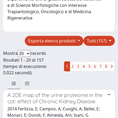
e di Scienze Morfologiche con interesse
Trapiantologico, Oncologico e di Medicina
Rigenerativa
Esporta elenco prodotti
Tutti (157)
Mostra
records
Risultati 1 - 20 di 157
(tempo di esecuzione:
1
2
3
4
5
6
7
8
0.022 secondi).
A 2DE map of the urine proteome in the
cat: effect of Chronic Kidney Disease
2014 Ferlizza, E; Campos, A; Cuoghi, A; Bellei, E;
Monari, E; Dondi, F; Almeida, Am; Isani, G