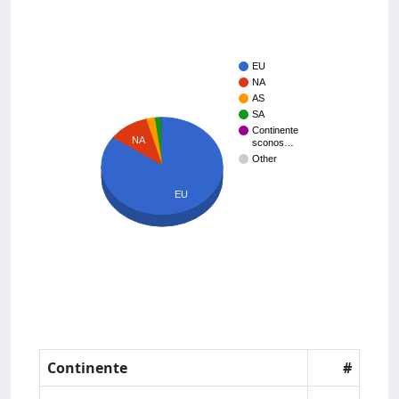
EU
NA
AS
SA
Continente
NA
sconos…
Other
EU
Continente
#