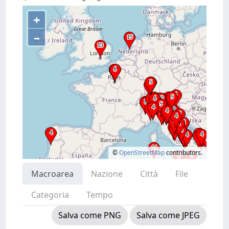
+
–
©
OpenStreetMap
contributors.
Macroarea
Nazione
Città
File
Categoria
Tempo
Salva come PNG
Salva come JPEG