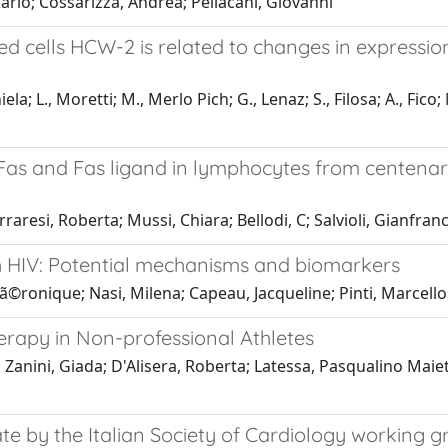
Carlo; Cossarizza, Andrea; Pellacani, Giovanni
d cells HCW-2 is related to changes in expression
niela; L., Moretti; M., Merlo Pich; G., Lenaz; S., Filosa; A., Fi
as and Fas ligand in lymphocytes from centenari
rraresi, Roberta; Mussi, Chiara; Bellodi, C; Salvioli, Gianfra
h HIV: Potential mechanisms and biomarkers
ã©ronique; Nasi, Milena; Capeau, Jacqueline; Pinti, Marcello
rapy in Non-professional Athletes
a; Zanini, Giada; D'Alisera, Roberta; Latessa, Pasqualino Maie
e by the Italian Society of Cardiology working g