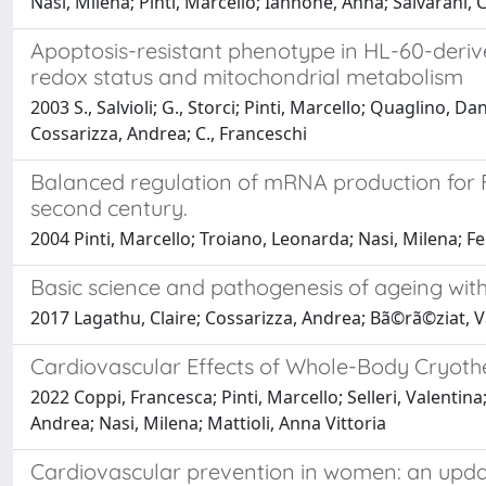
Nasi, Milena; Pinti, Marcello; Iannone, Anna; Salvarani, 
Apoptosis-resistant phenotype in HL-60-derive
redox status and mitochondrial metabolism
2003 S., Salvioli; G., Storci; Pinti, Marcello; Quaglino, Da
Cossarizza, Andrea; C., Franceschi
Balanced regulation of mRNA production for F
second century.
2004 Pinti, Marcello; Troiano, Leonarda; Nasi, Milena; Fe
Basic science and pathogenesis of ageing wit
2017 Lagathu, Claire; Cossarizza, Andrea; Bã©rã©ziat, V
Cardiovascular Effects of Whole-Body Cryothe
2022 Coppi, Francesca; Pinti, Marcello; Selleri, Valentin
Andrea; Nasi, Milena; Mattioli, Anna Vittoria
Cardiovascular prevention in women: an updat