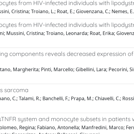
cytes from HIV-infected individuals with lipodys
sini, Cristina; Troiano, L.; Roat, E.; Giovenzana, C.; Nemes, 
cytes from HIV-infected individuals with lipodys
ni; Mussini, Cristina; Troiano, Leonarda; Roat, Erika; Gioven
ing components reveals decreased expression of 
etano, Margherita; Pinti, Marcello; Gibellini, Lara; Pecorini,
's sarcoma
pano, C.; Talami, R.; Banchelli, F.; Prapa, M.; Chiavelli, C.; Ross
-sTNFR system and monocyte subsets in patients w
artolomeo, Regina; Fabiano, Antonella; Manfredini, Marco; Fer