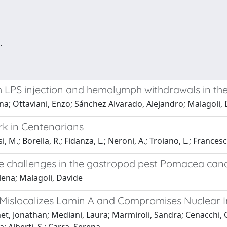
.
h LPS injection and hemolymph withdrawals in th
lena; Ottaviani, Enzo; Sánchez Alvarado, Alejandro; Malagoli,
k in Centenarians
asi, M.; Borella, R.; Fidanza, L.; Neroni, A.; Troiano, L.; Frances
ne challenges in the gastropod pest Pomacea cana
ilena; Malagoli, Davide
slocalizes Lamin A and Compromises Nuclear In
Vinet, Jonathan; Mediani, Laura; Marmiroli, Sandra; Cenacchi, G.