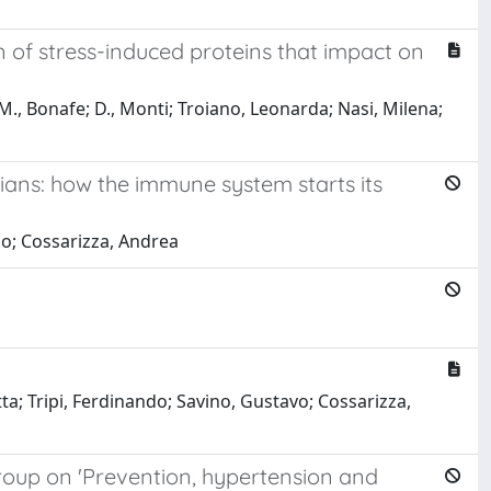
 of stress-induced proteins that impact on
co; M., Bonafe; D., Monti; Troiano, Leonarda; Nasi, Milena;
ans: how the immune system starts its
nco; Cossarizza, Andrea
tta; Tripi, Ferdinando; Savino, Gustavo; Cossarizza,
roup on 'Prevention, hypertension and