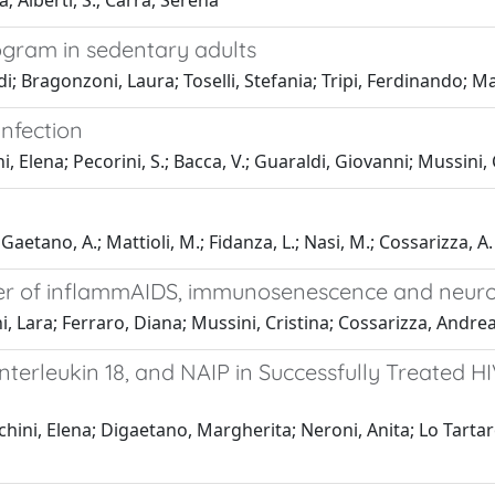
a; Alberti, S.; Carra, Serena
ogram in sedentary adults
di; Bragonzoni, Laura; Toselli, Stefania; Tripi, Ferdinando; M
infection
ni, Elena; Pecorini, S.; Bacca, V.; Guaraldi, Giovanni; Mussini,
e Gaetano, A.; Mattioli, M.; Fidanza, L.; Nasi, M.; Cossarizza, A.
enter of inflammAIDS, immunosenescence and neur
ini, Lara; Ferraro, Diana; Mussini, Cristina; Cossarizza, Andre
Interleukin 18, and NAIP in Successfully Treated H
nchini, Elena; Digaetano, Margherita; Neroni, Anita; Lo Tarta