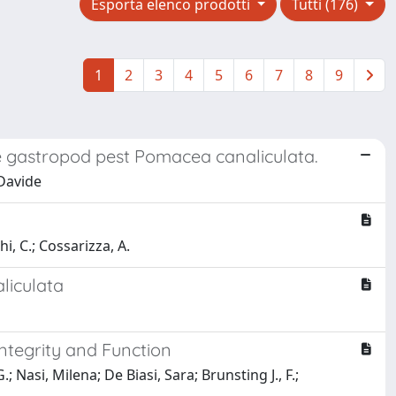
Esporta elenco prodotti
Tutti (176)
1
2
3
4
5
6
7
8
9
e gastropod pest Pomacea canaliculata.
 Davide
chi, C.; Cossarizza, A.
liculata
tegrity and Function
; Nasi, Milena; De Biasi, Sara; Brunsting J., F.;