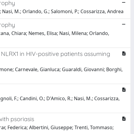
trophy
E.; Nasi, M.; Orlando, G.; Salomoni, P.; Cossarizza, Andrea
trophy
zana, Chiara; Nemes, Elisa; Nasi, Milena; Orlando,
NLRX1 in HIV-positive patients assuming
 Simone; Carnevale, Gianluca; Guaraldi, Giovanni; Borghi,
ignoli, F.; Candini, O.; D'Amico, R.; Nasi, M.; Cossarizza,
ith psoriasis
rar, Federica; Albertini, Giuseppe; Trenti, Tommaso;