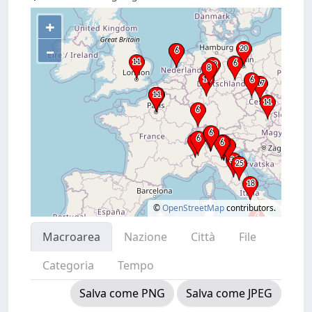
+
–
©
OpenStreetMap
contributors.
Macroarea
Nazione
Città
File
Categoria
Tempo
Salva come PNG
Salva come JPEG