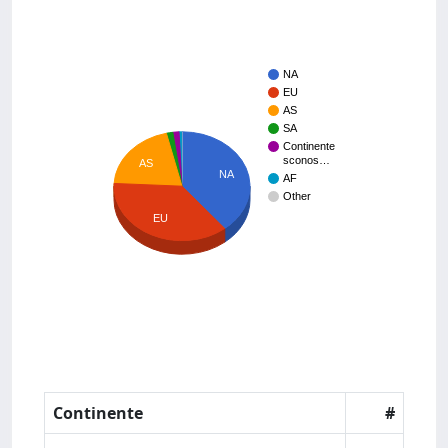
NA
EU
AS
SA
Continente
sconos…
AS
NA
AF
Other
EU
Continente
#