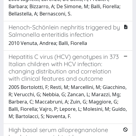
Barbara; Bizzarro, A; De Simone, M; Balli, Fiorella;
Bellastella, A; Bernasconi, S.
Henoch-Schönlein nephritis triggered by
Salmonella enteritidis infection
2010 Venuta, Andrea; Balli, Fiorella
Hepatitis C virus (HCV) genotypes in 373
Italian children with HCV infection:
changing distribution and correlation
with clinical features and outcome
2005 Bortolotti, F; Resti, M; Marcellini, M; Giacchino,
R; Verucchi, G; Nebbia, G; Zancan, L; Marazzi, Mg;
Barbera, C; Maccabruni, A; Zuin, G; Maggiore, G;
Balli, Fiorella; Vajro, P; Lepore, L; Molesini, M; Guido,
M; Bartolacci, S; Noventa, F.
High basal serum allopregnanolone