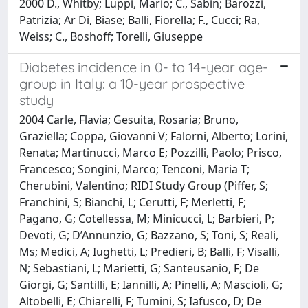
2000 D., Whitby; Luppi, Mario; C., Sabin; Barozzi,
Patrizia; Ar Di, Biase; Balli, Fiorella; F., Cucci; Ra,
Weiss; C., Boshoff; Torelli, Giuseppe
Diabetes incidence in 0- to 14-year age-
group in Italy: a 10-year prospective
study
2004 Carle, Flavia; Gesuita, Rosaria; Bruno,
Graziella; Coppa, Giovanni V; Falorni, Alberto; Lorini,
Renata; Martinucci, Marco E; Pozzilli, Paolo; Prisco,
Francesco; Songini, Marco; Tenconi, Maria T;
Cherubini, Valentino; RIDI Study Group (Piffer, S;
Franchini, S; Bianchi, L; Cerutti, F; Merletti, F;
Pagano, G; Cotellessa, M; Minicucci, L; Barbieri, P;
Devoti, G; D’Annunzio, G; Bazzano, S; Toni, S; Reali,
Ms; Medici, A; Iughetti, L; Predieri, B; Balli, F; Visalli,
N; Sebastiani, L; Marietti, G; Santeusanio, F; De
Giorgi, G; Santilli, E; Iannilli, A; Pinelli, A; Mascioli, G;
Altobelli, E; Chiarelli, F; Tumini, S; Iafusco, D; De