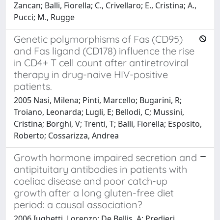
Zancan; Balli, Fiorella; C., Crivellaro; E., Cristina; A.,
Pucci; M., Rugge
Genetic polymorphisms of Fas (CD95)
and Fas ligand (CD178) influence the rise
in CD4+ T cell count after antiretroviral
therapy in drug-naive HIV-positive
patients.
2005 Nasi, Milena; Pinti, Marcello; Bugarini, R;
Troiano, Leonarda; Lugli, E; Bellodi, C; Mussini,
Cristina; Borghi, V; Trenti, T; Balli, Fiorella; Esposito,
Roberto; Cossarizza, Andrea
Growth hormone impaired secretion and
antipituitary antibodies in patients with
coeliac disease and poor catch-up
growth after a long gluten-free diet
period: a causal association?
2006 Iughetti, Lorenzo; De Bellis, A; Predieri,