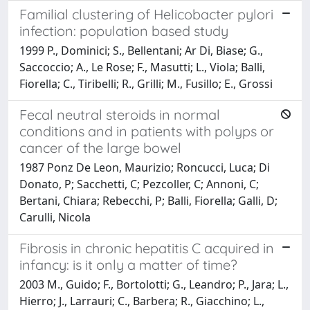
Familial clustering of Helicobacter pylori
infection: population based study
1999 P., Dominici; S., Bellentani; Ar Di, Biase; G.,
Saccoccio; A., Le Rose; F., Masutti; L., Viola; Balli,
Fiorella; C., Tiribelli; R., Grilli; M., Fusillo; E., Grossi
Fecal neutral steroids in normal
conditions and in patients with polyps or
cancer of the large bowel
1987 Ponz De Leon, Maurizio; Roncucci, Luca; Di
Donato, P; Sacchetti, C; Pezcoller, C; Annoni, C;
Bertani, Chiara; Rebecchi, P; Balli, Fiorella; Galli, D;
Carulli, Nicola
Fibrosis in chronic hepatitis C acquired in
infancy: is it only a matter of time?
2003 M., Guido; F., Bortolotti; G., Leandro; P., Jara; L.,
Hierro; J., Larrauri; C., Barbera; R., Giacchino; L.,