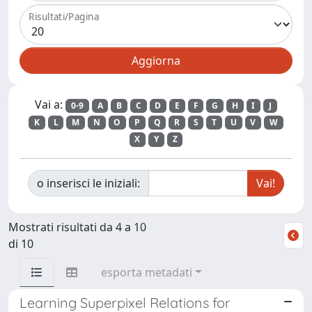
Risultati/Pagina
Vai a:
0-9
A
B
C
D
E
F
G
H
I
J
K
L
M
N
O
P
Q
R
S
T
U
V
W
X
Y
Z
o inserisci le iniziali:
Mostrati risultati da 4 a 10
di 10
esporta metadati
Learning Superpixel Relations for