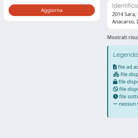
Identific
2014 Sara, 
Anacarso, 
Mostrati risul
Legenda
file ad 
file dis
file disp
file disp
file sot
nessun f