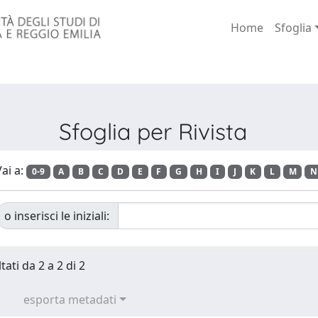
Home
Sfoglia
Sfoglia per Rivista
ai a:
0-9
A
B
C
D
E
F
G
H
I
J
K
L
M
N
o inserisci le iniziali:
tati da 2 a 2 di 2
esporta metadati