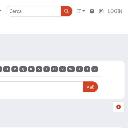
IT
LOGIN
O
P
Q
R
S
T
U
V
W
X
Y
Z