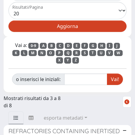
Risultati/Pagina
Vai a:
0-9
A
B
C
D
E
F
G
H
I
J
K
L
M
N
O
P
Q
R
S
T
U
V
W
X
Y
Z
o inserisci le iniziali:
Mostrati risultati da 3 a 8
di 8
esporta metadati
REFRACTORIES CONTAINING INERTISED