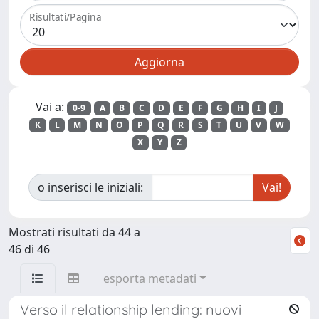
Risultati/Pagina
Vai a:
0-9
A
B
C
D
E
F
G
H
I
J
K
L
M
N
O
P
Q
R
S
T
U
V
W
X
Y
Z
o inserisci le iniziali:
Mostrati risultati da 44 a
46 di 46
esporta metadati
Verso il relationship lending: nuovi