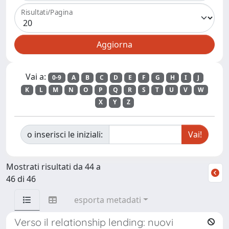
Risultati/Pagina
Vai a:
0-9
A
B
C
D
E
F
G
H
I
J
K
L
M
N
O
P
Q
R
S
T
U
V
W
X
Y
Z
o inserisci le iniziali:
Mostrati risultati da 44 a
46 di 46
esporta metadati
Verso il relationship lending: nuovi