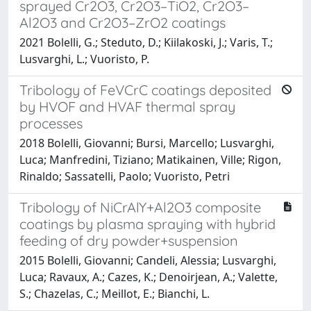
sprayed Cr2O3, Cr2O3–TiO2, Cr2O3–
Al2O3 and Cr2O3–ZrO2 coatings
2021 Bolelli, G.; Steduto, D.; Kiilakoski, J.; Varis, T.;
Lusvarghi, L.; Vuoristo, P.
Tribology of FeVCrC coatings deposited
by HVOF and HVAF thermal spray
processes
2018 Bolelli, Giovanni; Bursi, Marcello; Lusvarghi,
Luca; Manfredini, Tiziano; Matikainen, Ville; Rigon,
Rinaldo; Sassatelli, Paolo; Vuoristo, Petri
Tribology of NiCrAlY+Al2O3 composite
coatings by plasma spraying with hybrid
feeding of dry powder+suspension
2015 Bolelli, Giovanni; Candeli, Alessia; Lusvarghi,
Luca; Ravaux, A.; Cazes, K.; Denoirjean, A.; Valette,
S.; Chazelas, C.; Meillot, E.; Bianchi, L.