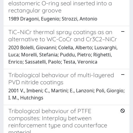
elastomeric O-ring seal inserted into a
rectangular groove
1989 Dragoni, Eugenio; Strozzi, Antonio
TiC–NiCr thermal spray coatings as an
alternative to WC-CoCr and Cr3C2–NiCr
2020 Bolelli, Giovanni; Colella, Alberto; Lusvarghi,
Luca; Morelli, Stefania; Puddu, Pietro; Righetti,
Enrico; Sassatelli, Paolo; Testa, Veronica
Tribological behaviour of multi-layered
PVD nitride coatings
2001 V., Imbeni; C., Martini; E., Lanzoni; Poli, Giorgio;
I. M., Hutchings
Tribological behaviour of PTFE
composites: Interplay between
reinforcement type and counterface
material