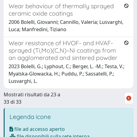
Wear behaviour of thermally sprayed
ceramic oxide coatings
2006 Bolelli, Giovanni; Cannillo, Valeria; Lusvarghi,
Luca; Manfredini, Tiziano
Wear resistance of HVOF- and HVAF-
sprayed (Ti,Mo)(C,N)–Ni coatings from
an agglomerated and sintered powder
2023 Bolelli, G.; Lyphout, C.; Berger, L. -M.; Testa, V.;
Myalska-Glowacka, H.; Puddu, P.; Sassatelli, P.;
Lusvarghi, L.
Mostrati risultati da 23 a
33 di 33
Legenda icone
file ad accesso aperto
file disponibili sulla rete interna