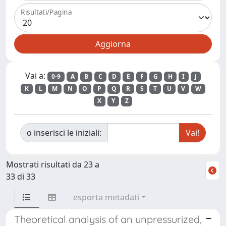
Risultati/Pagina
Vai a:
0-9
A
B
C
D
E
F
G
H
I
J
K
L
M
N
O
P
Q
R
S
T
U
V
W
X
Y
Z
o inserisci le iniziali:
Mostrati risultati da 23 a
33 di 33
esporta metadati
Theoretical analysis of an unpressurized,