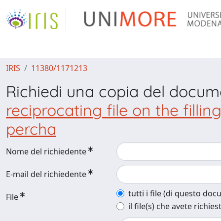
IRIS
11380/1171213
Richiedi una copia del docu
reciprocating file on the fill
percha
Nome del richiedente
E-mail del richiedente
tutti i file (di questo do
File
il file(s) che avete richies