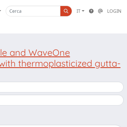
IT
LOGIN
 file and WaveOne
s with thermoplasticized gutta-