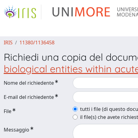
IRIS
11380/1136458
Richiedi una copia del docu
biological entities within ac
Nome del richiedente
E-mail del richiedente
tutti i file (di questo do
File
il file(s) che avete richies
Messaggio