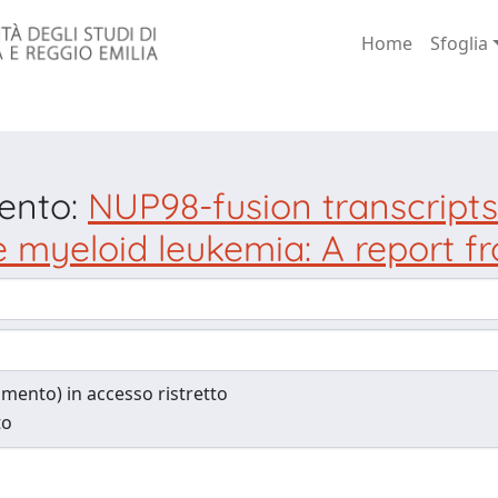
Home
Sfoglia
mento:
NUP98-fusion transcripts
ute myeloid leukemia: A report
cumento) in accesso ristretto
to