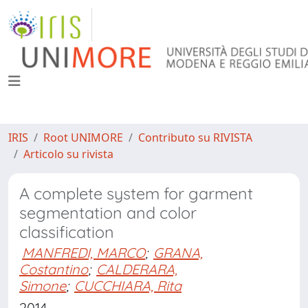
IRIS
Root UNIMORE
Contributo su RIVISTA
Articolo su rivista
A complete system for garment
segmentation and color
classification
MANFREDI, MARCO
;
GRANA,
Costantino
;
CALDERARA,
Simone
;
CUCCHIARA, Rita
2014