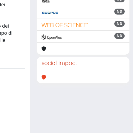
dei
ND
ND
o dei
mpo di
ND
lle
social impact