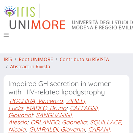
IRIS
Root UNIMORE
Contributo su RIVISTA
Abstract in Rivista
Impaired GH secretion in women
with HIV-related lipodystrophy
ROCHIRA, Vincenzo
;
ZIRILLI,
Lucia
;
MADEO, Bruno
;
CAFFAGNI,
Giovanni
;
SANGUANINI,
Alessia
;
ORLANDO, Gabriella
;
SQUILLACE,
Nicola
;
GUARALDI, Giovanni
;
CARANI,