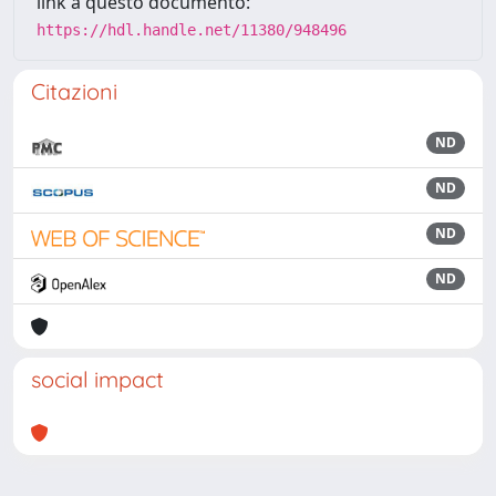
link a questo documento:
https://hdl.handle.net/11380/948496
Citazioni
ND
ND
ND
ND
social impact