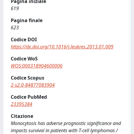
Pagina iniziale
619
Pagina finale
623
Codice DOI
https://dx.doi.org/10.1016/j.leukres.2013.01.009
Codice WoS
WOS:000318904600006
Codice Scopus
2-s2.0-84877083904
Codice PubMed
23395384
Citazione
Monocytosis has adverse prognostic significance and
impacts survival in patients with T-cell lymphomas /