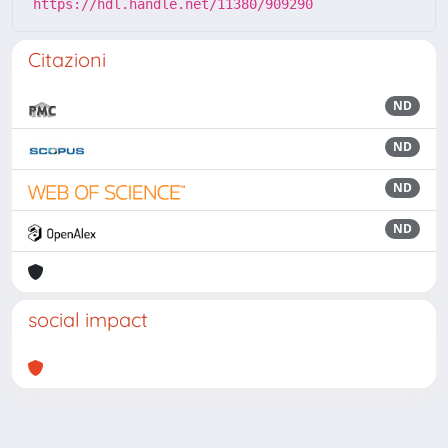
https://hdl.handle.net/11380/909290
Citazioni
ND
ND
ND
ND
social impact