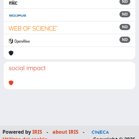
ND
ND
ND
ND
social impact
Powered by
IRIS
-
about IRIS
-