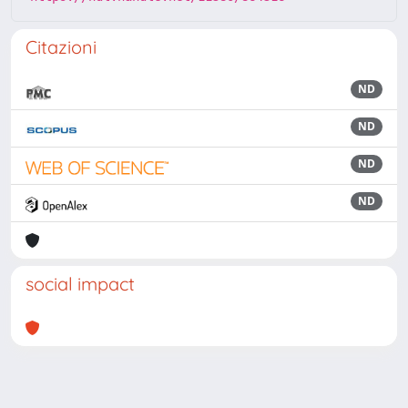
Citazioni
ND
ND
ND
ND
social impact