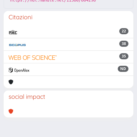
https://hdl.handle.net/11380/864298
Citazioni
22
38
35
ND
social impact