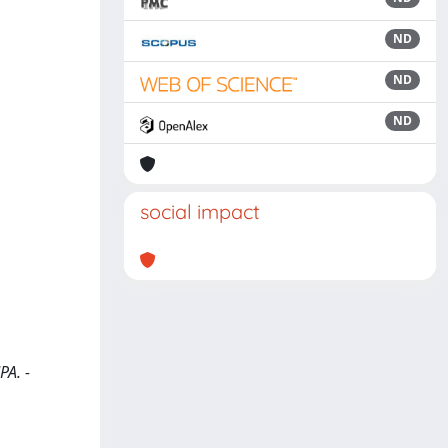
ND
ND
ND
social impact
PA. -