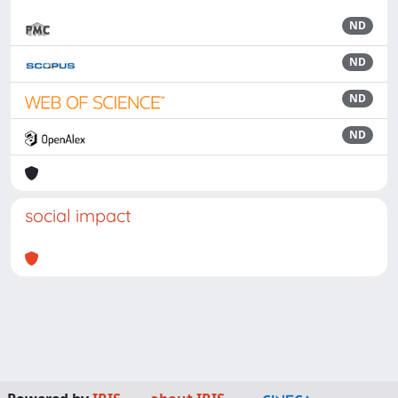
ND
ND
ND
ND
social impact