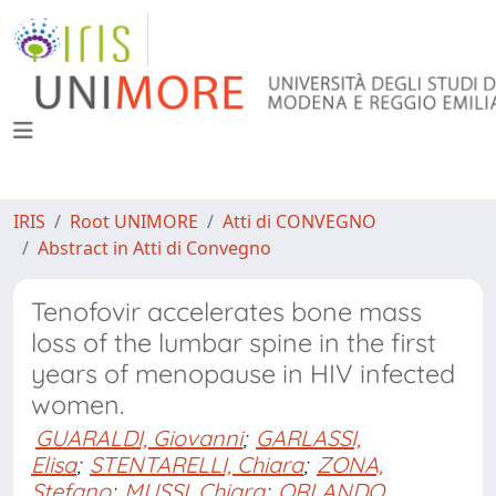
IRIS
Root UNIMORE
Atti di CONVEGNO
Abstract in Atti di Convegno
Tenofovir accelerates bone mass
loss of the lumbar spine in the first
years of menopause in HIV infected
women.
GUARALDI, Giovanni
;
GARLASSI,
Elisa
;
STENTARELLI, Chiara
;
ZONA,
Stefano
;
MUSSI, Chiara
;
ORLANDO,