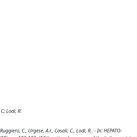
C; Lodi, R.
uggiero, C., Urgese, A.l., Casali, C., Lodi, R.. - In: HEPATO-