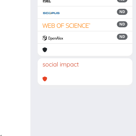
ND
ND
ND
social impact