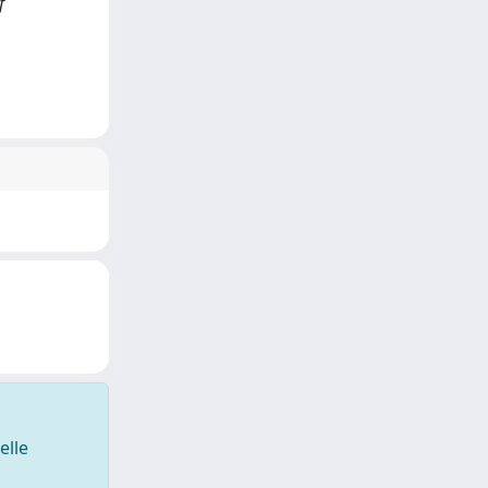
f
elle