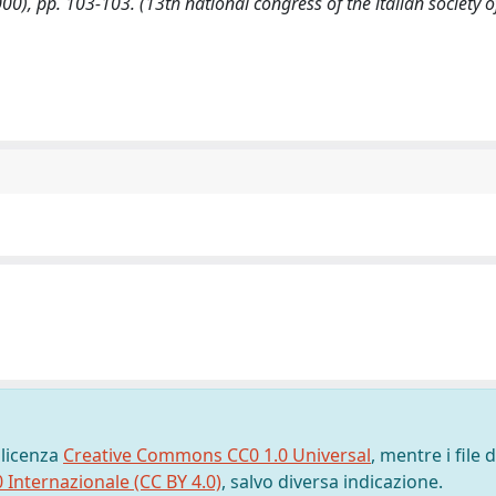
, pp. 103-103. (13th national congress of the italian society o
 licenza
Creative Commons CC0 1.0 Universal
, mentre i file d
0 Internazionale (CC BY 4.0)
, salvo diversa indicazione.