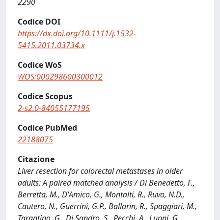
2290
Codice DOI
https://dx.doi.org/10.1111/j.1532-
5415.2011.03734.x
Codice WoS
WOS:000298600300012
Codice Scopus
2-s2.0-84055177195
Codice PubMed
22188075
Citazione
Liver resection for colorectal metastases in older
adults: A paired matched analysis / Di Benedetto, F.,
Berretta, M., D'Amico, G., Montalti, R., Ruvo, N.D.,
Cautero, N., Guerrini, G.P., Ballarin, R., Spaggiari, M.,
Tarantino, G., Di Sandro, S., Pecchi, A., Luppi, G.,