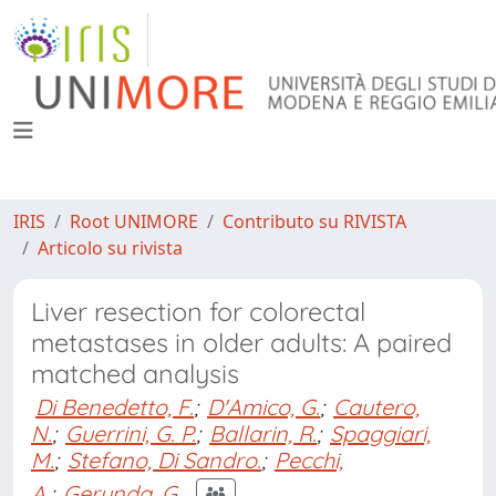
IRIS
Root UNIMORE
Contributo su RIVISTA
Articolo su rivista
Liver resection for colorectal
metastases in older adults: A paired
matched analysis
Di Benedetto, F.
;
D'Amico, G.
;
Cautero,
N.
;
Guerrini, G. P.
;
Ballarin, R.
;
Spaggiari,
M.
;
Stefano, Di Sandro.
;
Pecchi,
A.
;
Gerunda, G.