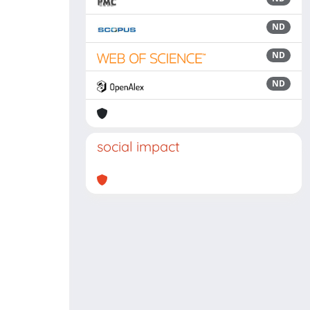
ND
ND
ND
social impact