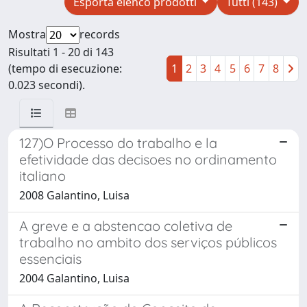
Esporta elenco prodotti
Tutti (143)
Mostra
records
Risultati 1 - 20 di 143
(tempo di esecuzione:
1
2
3
4
5
6
7
8
0.023 secondi).
127)O Processo do trabalho e la
efetividade das decisoes no ordinamento
italiano
2008 Galantino, Luisa
A greve e a abstencao coletiva de
trabalho no ambito dos serviços públicos
essenciais
2004 Galantino, Luisa