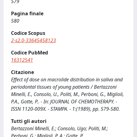
579
Pagina finale
580
Codice Scopus
2-s2.0-33645458123
Codice PubMed
16312541
Citazione
Effect of dose on macrolide distribution in saliva and
periodontal tissues of young patients / Bertazzoni
Minelli, E., Consolo, U., Politi, M., Perboni, G., Miglioli,
P.A., Gotte, P.. - In: JOURNAL OF CHEMOTHERAPY. -
ISSN 1120-009X. - STAMPA. - 1:(1989), pp. 579-580.
Tutti gli autori
Bertazzoni Minelli, E.; Consolo, Ugo; Politi, M.;
Perboni, G.; Miglioli, P. A.; Gotte, P.