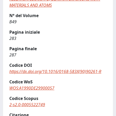
MATERIALS AND ATOMS
N° del Volume
B49
Pagina iniziale
283
Pagina finale
287
Codice DOI
https://dx.doi.org/10.1016/0168-583X(90)90261-R
Codice WoS
WOS:A1990DE29900057
Codice Scopus
2-s2.0-0005522749
Citazione