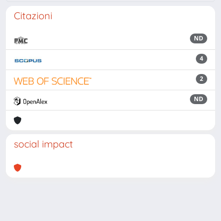
Citazioni
ND
4
2
ND
social impact