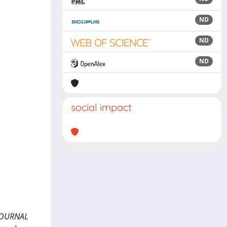
ND
ND
ND
social impact
AN JOURNAL