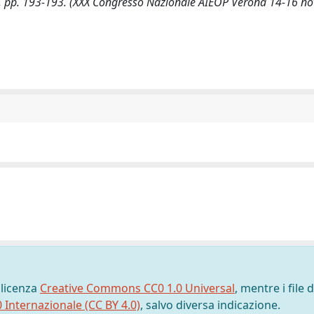
), pp. 193-193. (XXX Congresso Nazionale AIEOP Verona 14-16 n
 licenza
Creative Commons CC0 1.0 Universal
, mentre i file d
0 Internazionale (CC BY 4.0)
, salvo diversa indicazione.