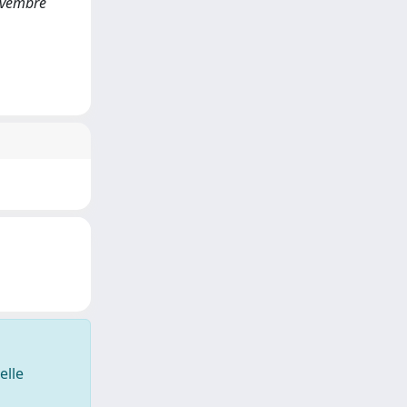
ovembre
elle