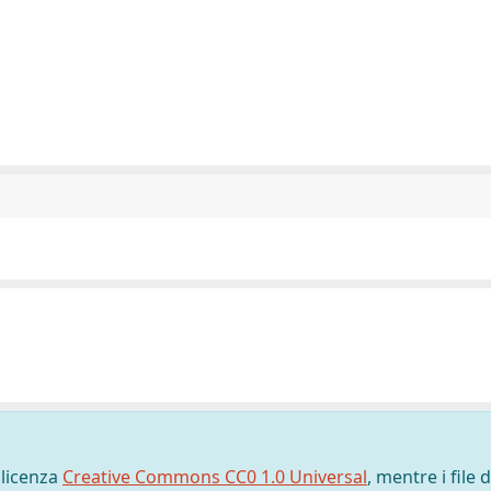
 licenza
Creative Commons CC0 1.0 Universal
, mentre i file d