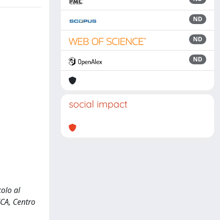
ND
ND
ND
social impact
colo al
ECA, Centro