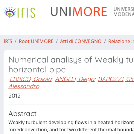
IRIS
Root UNIMORE
Atti di CONVEGNO
Relazione i
Numerical analisys of Weakly tu
horizontal pipe
ERRICO, Orsola
;
ANGELI, Diego
;
BAROZZI, Gio
Alessandro
2012
Abstract
Weakly turbulent developing flows in a heated horizonta
mixedconvection, and for two different thermal boundar