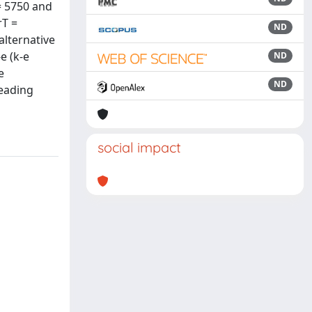
= 5750 and
rT =
ND
alternative
e (k-e
ND
e
ND
leading
social impact