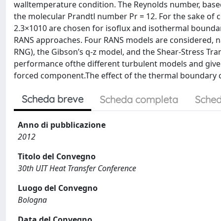
walltemperature condition. The Reynolds number, based 
the molecular Prandtl number Pr = 12. For the sake of
2.3×1010 are chosen for isoflux and isothermal boundar
RANS approaches. Four RANS models are considered, name
RNG), the Gibson’s q-z model, and the Shear-Stress Tran
performance ofthe different turbulent models and give 
forced component.The effect of the thermal boundary co
Scheda breve
Scheda completa
Sched
Anno di pubblicazione
2012
Titolo del Convegno
30th UIT Heat Transfer Conference
Luogo del Convegno
Bologna
Data del Convegno