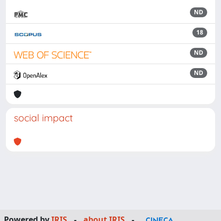
ND
18
ND
ND
social impact
Powered by
IRIS
-
about IRIS
-