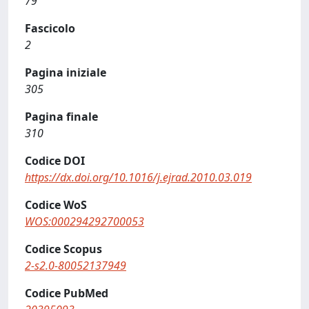
79
Fascicolo
2
Pagina iniziale
305
Pagina finale
310
Codice DOI
https://dx.doi.org/10.1016/j.ejrad.2010.03.019
Codice WoS
WOS:000294292700053
Codice Scopus
2-s2.0-80052137949
Codice PubMed