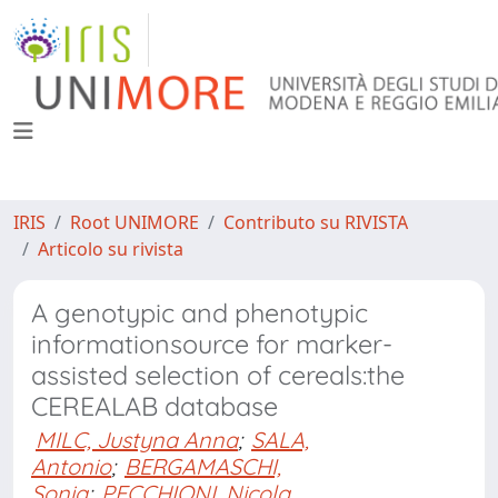
IRIS
Root UNIMORE
Contributo su RIVISTA
Articolo su rivista
A genotypic and phenotypic
informationsource for marker-
assisted selection of cereals:the
CEREALAB database
MILC, Justyna Anna
;
SALA,
Antonio
;
BERGAMASCHI,
Sonia
;
PECCHIONI, Nicola