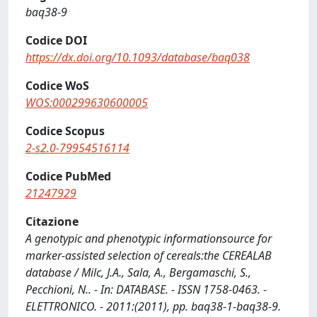
baq38-9
Codice DOI
https://dx.doi.org/10.1093/database/baq038
Codice WoS
WOS:000299630600005
Codice Scopus
2-s2.0-79954516114
Codice PubMed
21247929
Citazione
A genotypic and phenotypic informationsource for
marker-assisted selection of cereals:the CEREALAB
database / Milc, J.A., Sala, A., Bergamaschi, S.,
Pecchioni, N.. - In: DATABASE. - ISSN 1758-0463. -
ELETTRONICO. - 2011:(2011), pp. baq38-1-baq38-9.