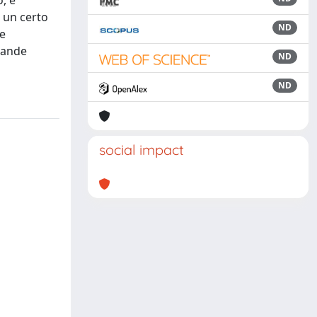
, è
 un certo
ND
he
grande
ND
ND
social impact