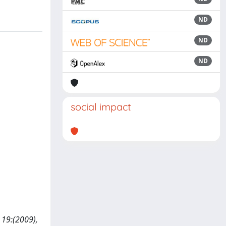
ND
ND
ND
social impact
 19:(2009),