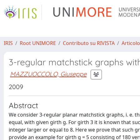
IRIS
Root UNIMORE
Contributo su RIVISTA
Articolo
3-regular matchstick graphs with
MAZZUOCCOLO, Giuseppe
2009
Abstract
We consider 3-regular planar matchstick graphs, i. e. 
equal, with given girth g. For girth 3 it is known that su
integer larger or equal to 8. Here we prove that such grap
provide an example for girth g = 5 consisting of 180 ver