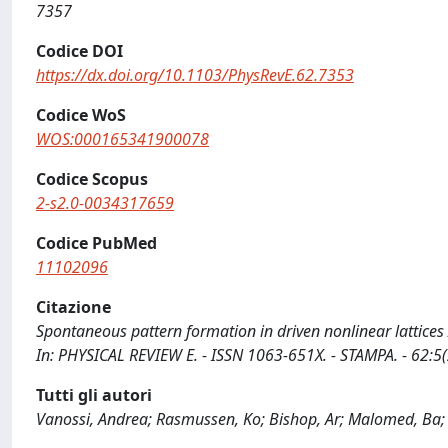
7357
Codice DOI
https://dx.doi.org/10.1103/PhysRevE.62.7353
Codice WoS
WOS:000165341900078
Codice Scopus
2-s2.0-0034317659
Codice PubMed
11102096
Citazione
Spontaneous pattern formation in driven nonlinear lattices / 
In: PHYSICAL REVIEW E. - ISSN 1063-651X. - STAMPA. - 62:
Tutti gli autori
Vanossi, Andrea; Rasmussen, Ko; Bishop, Ar; Malomed, Ba; 