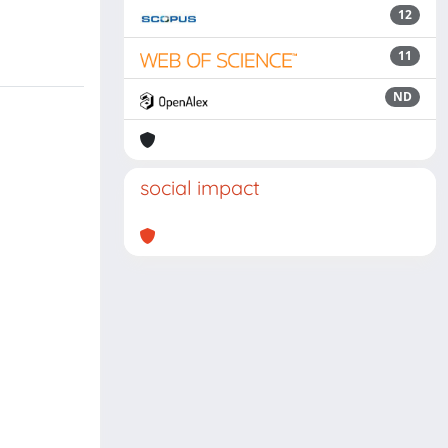
12
11
ND
social impact